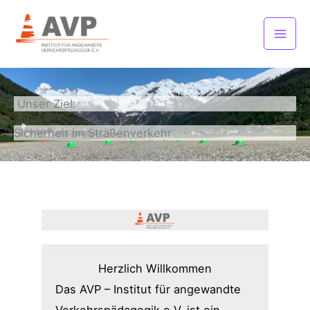
Zum
Inhalt
springen
Unser Ziel:
Sicherheit im Straßenverkehr
Herzlich Willkommen
Das AVP – Institut für angewandte
Verkehrspädagogik e.V. ist ein