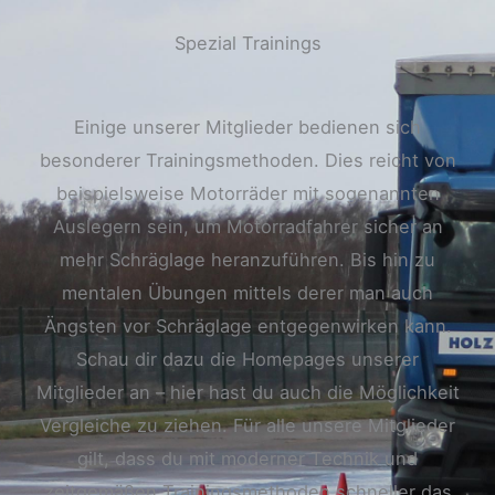
Spezial Trainings
Einige unserer Mitglieder bedienen sich
besonderer Trainingsmethoden. Dies reicht von
beispielsweise Motorräder mit sogenannten
Auslegern sein, um Motorradfahrer sicher an
mehr Schräglage heranzuführen. Bis hin zu
mentalen Übungen mittels derer man auch
Ängsten vor Schräglage entgegenwirken kann.
Schau dir dazu die Homepages unserer
Mitglieder an – hier hast du auch die Möglichkeit
Vergleiche zu ziehen. Für alle unsere Mitglieder
gilt, dass du mit moderner Technik und
zeitgemäßen Trainingsmethoden schneller das