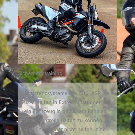
Sicherheitstraining
Assistenzsysteme wie ABS, ASR
usw. helfen in Extremsituationen,
ein Fahrzeug in gewissem Rahmen
unter Kontrolle halten zu können.
Sie können aber nicht helfen, eine