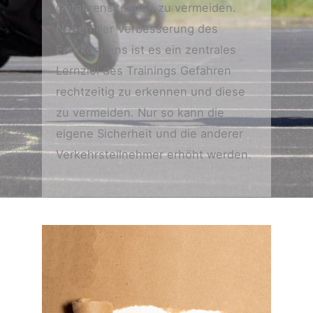
Gefahrensituation zu vermeiden.
Neben der Verbesserung des
Fahrkönnens ist es ein zentrales
Lernziel des Trainings Gefahren
rechtzeitig zu erkennen und diese
zu vermeiden. Nur so kann die
eigene Sicherheit und die anderer
Verkehrsteilnehmer erhöht werden.